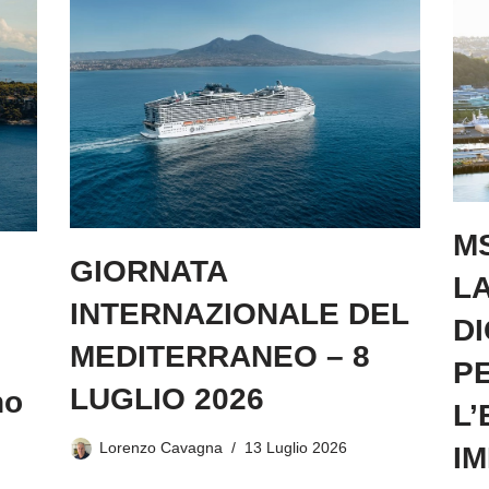
M
GIORNATA
LA
INTERNAZIONALE DEL
D
MEDITERRANEO – 8
P
LUGLIO 2026
no
L’
Lorenzo Cavagna
13 Luglio 2026
I