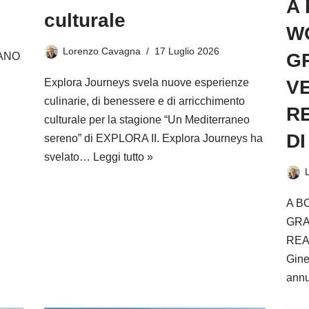
A
culturale
WO
Lorenzo Cavagna
17 Luglio 2026
G
LANO
VE
Explora Journeys svela nuove esperienze
culinarie, di benessere e di arricchimento
R
culturale per la stagione “Un Mediterraneo
DI
sereno” di EXPLORA II. Explora Journeys ha
svelato…
Leggi tutto »
A B
GRA
REA
Gine
ann