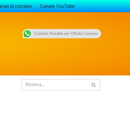
erari di crociera
Canale YouTube
Contatta Rosalba per Offerte Crociere