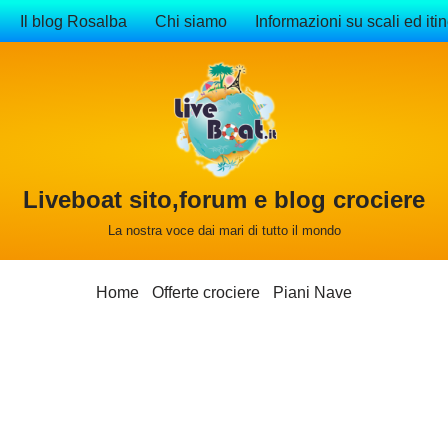
Il blog Rosalba
Chi siamo
Informazioni su scali ed itin
Liveboat sito,forum e blog crociere
La nostra voce dai mari di tutto il mondo
Home
Offerte crociere
Piani Nave