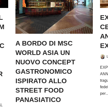
L
E
M
CE
AN
A BORDO DI MSC
SC
E
WORLD ASIA UN
NUOVO CONCEPT
EXP
GASTRONOMICO
R
ANN
ISPIRATO ALLO
trag
fede
STREET FOOD
per
PANASIATICO
L