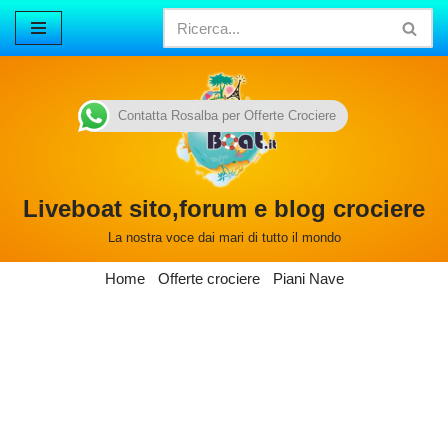
Vai
al
contenuto
Contatta Rosalba per Offerte Crociere
Liveboat sito,forum e blog crociere
La nostra voce dai mari di tutto il mondo
Home
Offerte crociere
Piani Nave