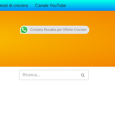
erari di crociera
Canale YouTube
Contatta Rosalba per Offerte Crociere