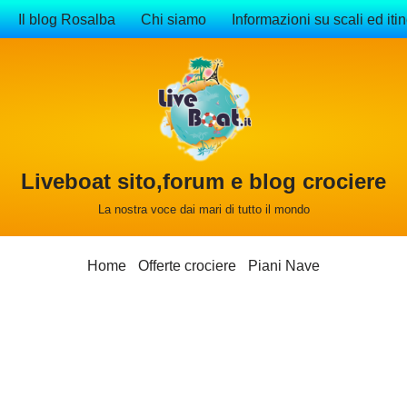
Il blog Rosalba
Chi siamo
Informazioni su scali ed itin
Liveboat sito,forum e blog crociere
La nostra voce dai mari di tutto il mondo
Home
Offerte crociere
Piani Nave