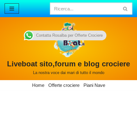
Vai
al
contenuto
Contatta Rosalba per Offerte Crociere
Liveboat sito,forum e blog crociere
La nostra voce dai mari di tutto il mondo
Home
Offerte crociere
Piani Nave