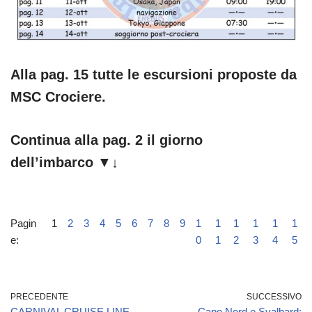
Alla pag. 15 tutte le escursioni proposte da
MSC Crociere.
Continua alla pag. 2 il giorno
dell’imbarco
▼↓
Pagin
1
2
3
4
5
6
7
8
9
1
1
1
1
1
1
e:
0
1
2
3
4
5
PRECEDENTE
SUCCESSIVO
CARNIVAL CRUISE LINE
Capo Nord e Svalbard: