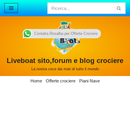
Vai
al
contenuto
Contatta Rosalba per Offerte Crociere
Liveboat sito,forum e blog crociere
La nostra voce dai mari di tutto il mondo
Home
Offerte crociere
Piani Nave