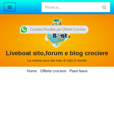
Vai
al
contenuto
Contatta Rosalba per Offerte Crociere
Liveboat sito,forum e blog crociere
La nostra voce dai mari di tutto il mondo
Home
Offerte crociere
Piani Nave