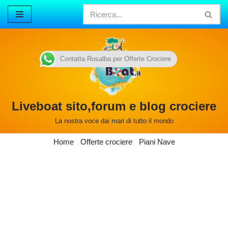
Vai
al
contenuto
Contatta Rosalba per Offerte Crociere
Liveboat sito,forum e blog crociere
La nostra voce dai mari di tutto il mondo
Home
Offerte crociere
Piani Nave