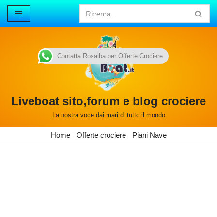
Vai
al
contenuto
Contatta Rosalba per Offerte Crociere
Liveboat sito,forum e blog crociere
La nostra voce dai mari di tutto il mondo
Home
Offerte crociere
Piani Nave