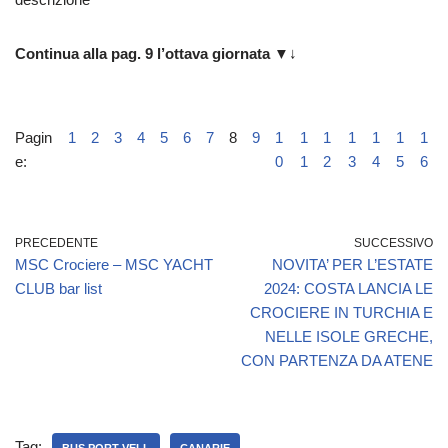
Continua alla pag. 9 l’ottava giornata
▼↓
Pagin
1
2
3
4
5
6
7
8
9
1
1
1
1
1
1
1
e:
0
1
2
3
4
5
6
PRECEDENTE
SUCCESSIVO
MSC Crociere – MSC YACHT
NOVITA’ PER L’ESTATE
CLUB bar list
2024: COSTA LANCIA LE
CROCIERE IN TURCHIA E
NELLE ISOLE GRECHE,
CON PARTENZA DA ATENE
Tag: