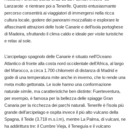
Lanzarote e rientrare poi a Tenerife. Questo entusiasmante
percorso consentirà ai viaggiatori di immergersi nella ricca
cultura locale, godere dei panorami mozzafiato e esplorare le
affascinanti attrazioni delle Isole Canarie e dell’isola portoghese
di Madeira, sfruttando il clima caldo e ideale per visite turistiche
e relax al sole.
L’arcipelago spagnolo delle Canarie è situato nell’Oceano
Atlantico di fronte alla costa nord occidentale dell’Africa, al largo
del Marocco, a circa 1.700 chilometri di distanza di Madrid e
gode di una temperatura mite anche in inverno, che lo rende una
meta molto gettonata. Le isole hanno una conformazione
naturale simile, ma caratteristiche ben distinte: Fuerteventura,
per esempio, è famosa per la bellezza delle spiagge Gran
Canaria per la ricchezza dei parchi naturali. Tenerife è l’isola più
grande dell’arcipelago e ospita invece il più alto vulcano della
Spagna, il Teide (3.718 m.s.l.m), mentre La Palma, di vulcani, ne
ha addirittura tre: il Cumbre Vieja, il Teneguía e il vulcano