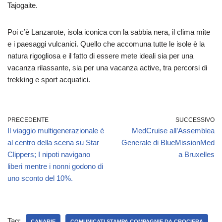
Tajogaite.
Poi c’è Lanzarote, isola iconica con la sabbia nera, il clima mite
e i paesaggi vulcanici. Quello che accomuna tutte le isole è la
natura rigogliosa e il fatto di essere mete ideali sia per una
vacanza rilassante, sia per una vacanza active, tra percorsi di
trekking e sport acquatici.
PRECEDENTE
SUCCESSIVO
Il viaggio multigenerazionale è
MedCruise all’Assemblea
al centro della scena su Star
Generale di BlueMissionMed
Clippers; I nipoti navigano
a Bruxelles
liberi mentre i nonni godono di
uno sconto del 10%.
Tag:
CANARIE
COMUNICATI STAMPA COMPAGNIE DA CROCIERA