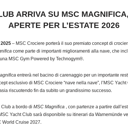
LUB ARRIVA SU MSC MAGNIFICA
APERTE PER L’ESTATE 2026
 2025
– MSC Crociere porterà il suo premiato concept di crociera
ifica
come parte di importanti miglioramenti alla nave, che in
e una MSC Gym Powered by Technogym®.
gnifica
entrerà nel bacino di carenaggio per un importante rest
oncept esclusivo di MSC Crociere “nave nella nave”, l’MSC Yacht
asia riscuotendo fin da subito un grandissimo successo.
 Club a bordo di
MSC Magnifica
, con partenze a partire dall’es
MSC Yacht Club sarà disponibile su itinerari da Warnemünde ver
C World Cruise 2027.