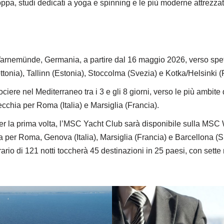
ppa, studi dedicati a yoga e spinning e le più moderne attrezz
rnemünde, Germania, a partire dal 16 maggio 2026, verso spetta
onia), Tallinn (Estonia), Stoccolma (Svezia) e Kotka/Helsinki (F
iere nel Mediterraneo tra i 3 e gli 8 giorni, verso le più ambite 
cchia per Roma (Italia) e Marsiglia (Francia).
r la prima volta, l’MSC Yacht Club sarà disponibile sulla MSC
a per Roma, Genova (Italia), Marsiglia (Francia) e Barcellona (S
rario di 121 notti toccherà 45 destinazioni in 25 paesi, con sette no