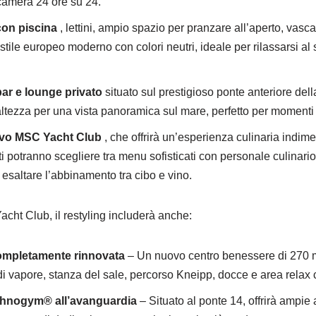
 camera 24 ore su 24.
con piscina
, lettini, ampio spazio per pranzare all’aperto, vas
tile europeo moderno con colori neutri, ideale per rilassarsi al 
ar e lounge privato
situato sul prestigioso ponte anteriore del
 altezza per una vista panoramica sul mare, perfetto per momenti 
ivo MSC Yacht Club
, che offrirà un’esperienza culinaria indiment
ti potranno scegliere tra menu sofisticati con personale culinari
esaltare l’abbinamento tra cibo e vino.
acht Club, il restyling includerà anche:
mpletamente rinnovata
– Un nuovo centro benessere di 270 m²
i vapore, stanza del sale, percorso Kneipp, docce e area relax c
chnogym® all’avanguardia
– Situato al ponte 14, offrirà ampie