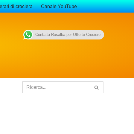
erari di crociera
Canale YouTube
Contatta Rosalba per Offerte Crociere