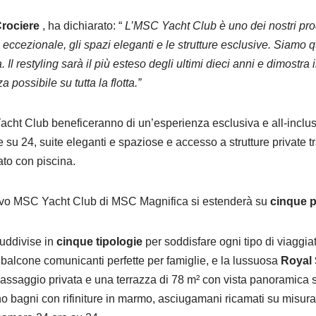
rociere
, ha dichiarato: “
L’MSC Yacht Club è uno dei nostri prod
zio eccezionale, gli spazi eleganti e le strutture esclusive. Siamo q
l restyling sarà il più esteso degli ultimi dieci anni e dimostra 
a possibile su tutta la flotta.”
Yacht Club beneficeranno di un’esperienza esclusiva e all-inclu
u 24, suite eleganti e spaziose e accesso a strutture private tr
ato con piscina.
 nuovo MSC Yacht Club di MSC Magnifica si estenderà su
cinque p
uddivise in
cinque tipologie
per soddisfare ogni tipo di viaggia
 balcone comunicanti perfette per famiglie, e la lussuosa
Royal 
saggio privata e una terrazza di 78 m² con vista panoramica su
o bagni con rifiniture in marmo, asciugamani ricamati su misur