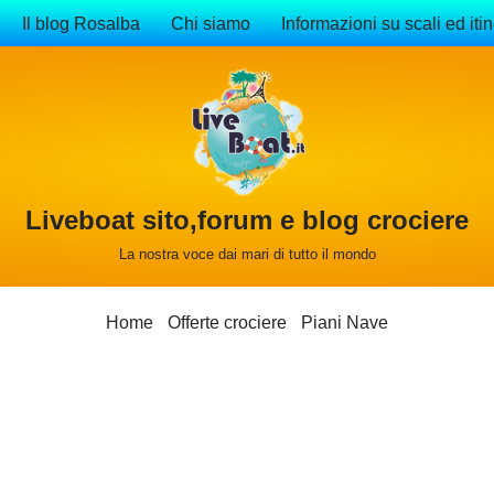
Il blog Rosalba
Chi siamo
Informazioni su scali ed itin
Liveboat sito,forum e blog crociere
La nostra voce dai mari di tutto il mondo
Home
Offerte crociere
Piani Nave