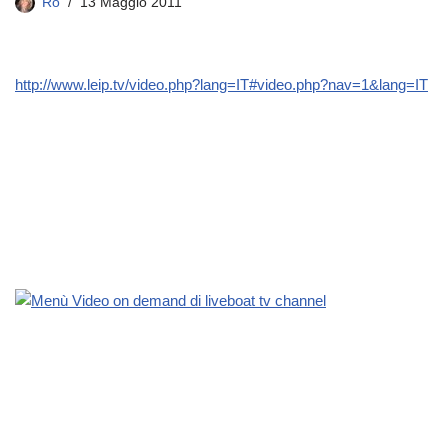
Ro
13 Maggio 2011
http://www.leip.tv/video.php?lang=IT#video.php?nav=1&lang=IT