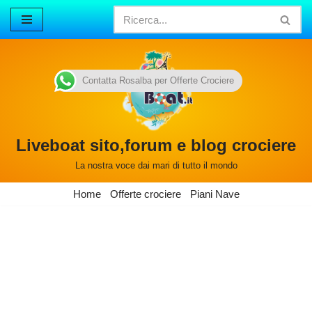
Vai
al
contenuto
Contatta Rosalba per Offerte Crociere
Liveboat sito,forum e blog crociere
La nostra voce dai mari di tutto il mondo
Home
Offerte crociere
Piani Nave