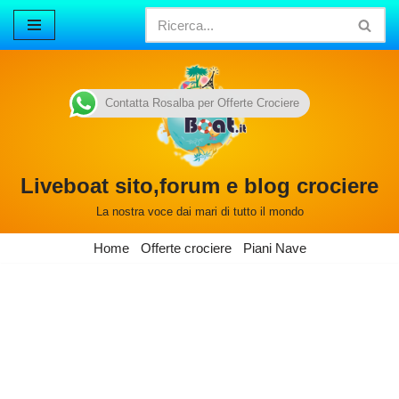
Vai
al
contenuto
Contatta Rosalba per Offerte Crociere
Liveboat sito,forum e blog crociere
La nostra voce dai mari di tutto il mondo
Home
Offerte crociere
Piani Nave