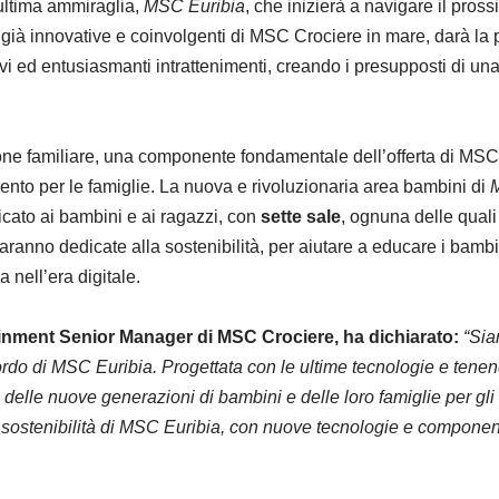
 ultima ammiraglia,
MSC Euribia
, che inizierà a navigare il pro
ià innovative e coinvolgenti di MSC Crociere in mare, darà la poss
vi ed entusiasmanti intrattenimenti, creando i presupposti di una
e familiare, una componente fondamentale dell’offerta di MSC C
mento per le famiglie. La nuova e rivoluzionaria area bambini di
cato ai bambini e ai ragazzi, con
sette sale
, ognuna delle quali
aranno dedicate alla sostenibilità, per aiutare a educare i bamb
 nell’era digitale.
inment Senior Manager di MSC Crociere, ha dichiarato:
“Sia
bordo di MSC Euribia. Progettata con le ultime tecnologie e tenen
elle nuove generazioni di bambini e delle loro famiglie per gli 
di sostenibilità di MSC Euribia, con nuove tecnologie e componen