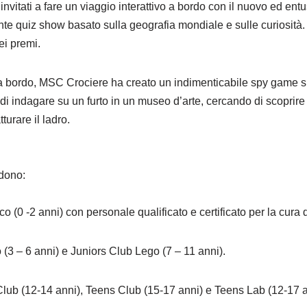
o invitati a fare un viaggio interattivo a bordo con il nuovo ed 
e quiz show basato sulla geografia mondiale e sulle curiosità. I 
ei premi.
 a bordo, MSC Crociere ha creato un indimenticabile spy game sh
 di indagare su un furto in un museo d’arte, cercando di scoprire
turare il ladro.
udono:
(0 -2 anni) con personale qualificato e certificato per la cura de
 (3 – 6 anni) e Juniors Club Lego (7 – 11 anni).
Club (12-14 anni), Teens Club (15-17 anni) e Teens Lab (12-17 a