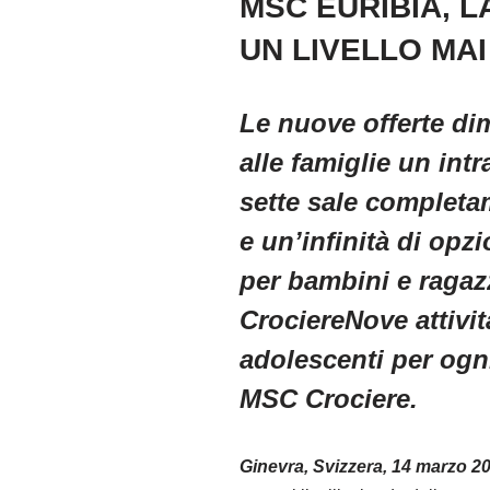
MSC EURIBIA, L
UN LIVELLO MA
Le nuove offerte di
alle famiglie un int
sette sale completam
e un’infinità di opz
per bambini e ragaz
CrociereNove attività
adolescenti per ogni
MSC Crociere.
Ginevra, Svizzera, 14 marzo 2