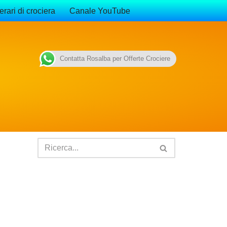
erari di crociera
Canale YouTube
Contatta Rosalba per Offerte Crociere