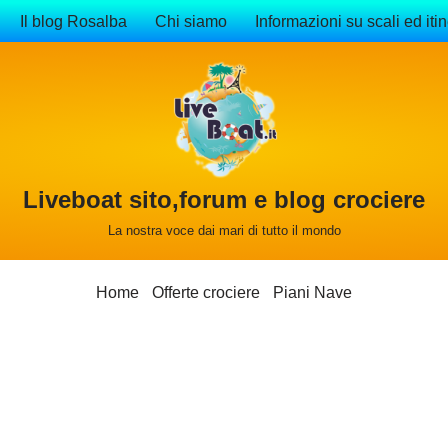
Il blog Rosalba
Chi siamo
Informazioni su scali ed itin
Liveboat sito,forum e blog crociere
La nostra voce dai mari di tutto il mondo
Home
Offerte crociere
Piani Nave