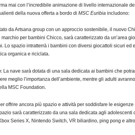
erma mai con l’incredibile animazione di livello internazionale d
salienti della nuova offerta a bordo di
MSC Euribia
includono:
tato da Artsana group con un approccio sostenibile, il nuovo C
o marchio per bambini Chicco, sarà caratterizzato da un’area gio
ni. Lo spazio intratterrà i bambini con diversi giocattoli sicuri ed 
tica organica e riciclata.
e
: La nave sarà dotata di una sala dedicata ai bambini che potra
re meglio l’importanza dell’ambiente, mentre gli adulti avranno 
della MSC Foundation.
Per offrire ancora più spazio e attività per soddisfare le esigenz
spazio sarà caratterizzato da una sala dedicata agli adolescenti 
, Xbox Series X, Nintendo Switch, VR biliardino, ping pong e altr