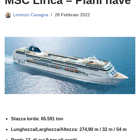
MSC Lirica – Piani nave
Lorenzo Cavagna
28 Febbraio 2022
Stazza lorda: 65.591 ton
Lunghezza/Larghezza/Altezza: 274,90 m / 32 m / 54 m
Ponti: 13, di cui 9 per gli ospiti