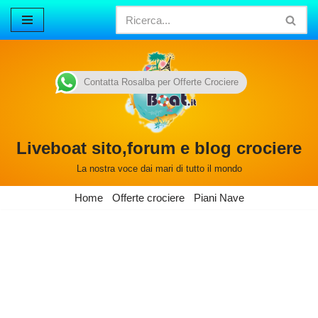
Vai
al
contenuto
Contatta Rosalba per Offerte Crociere
Liveboat sito,forum e blog crociere
La nostra voce dai mari di tutto il mondo
Home
Offerte crociere
Piani Nave