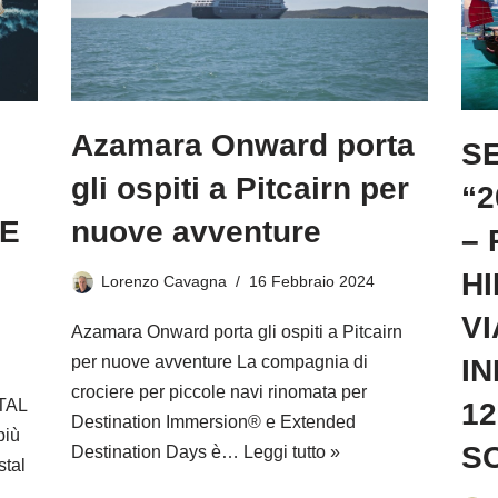
Azamara Onward porta
S
gli ospiti a Pitcairn per
“
E
nuove avventure
– 
H
Lorenzo Cavagna
16 Febbraio 2024
V
Azamara Onward porta gli ospiti a Pitcairn
per nuove avventure La compagnia di
IN
crociere per piccole navi rinomata per
TAL
12
Destination Immersion® e Extended
più
S
Destination Days è…
Leggi tutto »
stal