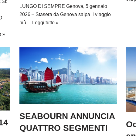
SI:
LUNGO DI SEMPRE Genova, 5 gennaio
2026 – Stasera da Genova salpa il viaggio
O
più…
Leggi tutto »
o »
SEABOURN ANNUNCIA
114
Oc
QUATTRO SEGMENTI