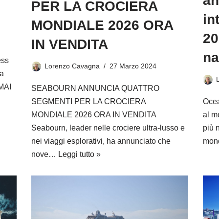
an
PER LA CROCIERA
in
MONDIALE 2026 ORA
20
IN VENDITA
na
ess
Lorenzo Cavagna
27 Marzo 2024
pa
 MAI
SEABOURN ANNUNCIA QUATTRO
SEGMENTI PER LA CROCIERA
Ocea
MONDIALE 2026 ORA IN VENDITA
al m
Seabourn, leader nelle crociere ultra-lusso e
più 
nei viaggi esplorativi, ha annunciato che
mon
nove…
Leggi tutto »