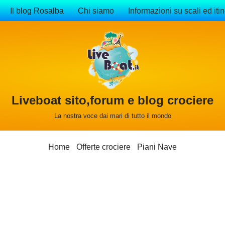
Il blog Rosalba
Chi siamo
Informazioni su scali ed itin
Liveboat sito,forum e blog crociere
La nostra voce dai mari di tutto il mondo
Home
Offerte crociere
Piani Nave