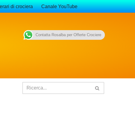
erari di crociera
Canale YouTube
Contatta Rosalba per Offerte Crociere