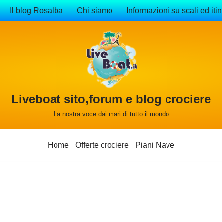
Il blog Rosalba
Chi siamo
Informazioni su scali ed itin
Liveboat sito,forum e blog crociere
La nostra voce dai mari di tutto il mondo
Home
Offerte crociere
Piani Nave