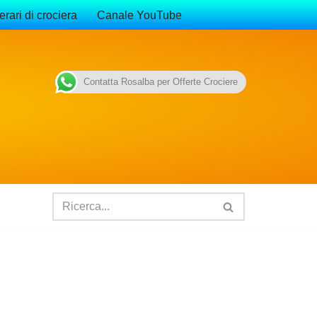
erari di crociera
Canale YouTube
Contatta Rosalba per Offerte Crociere