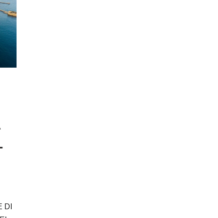
A
L
 DI