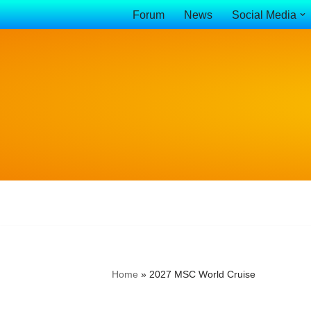
Forum
News
Social Media
Vai
al
contenuto
Home
»
2027 MSC World Cruise