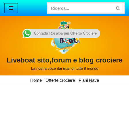
Vai
al
contenuto
Contatta Rosalba per Offerte Crociere
Liveboat sito,forum e blog crociere
La nostra voce dai mari di tutto il mondo
Home
Offerte crociere
Piani Nave