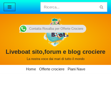
Vai
al
contenuto
Contatta Rosalba per Offerte Crociere
Liveboat sito,forum e blog crociere
La nostra voce dai mari di tutto il mondo
Home
Offerte crociere
Piani Nave