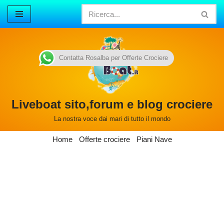
Vai
al
contenuto
Contatta Rosalba per Offerte Crociere
Liveboat sito,forum e blog crociere
La nostra voce dai mari di tutto il mondo
Home
Offerte crociere
Piani Nave