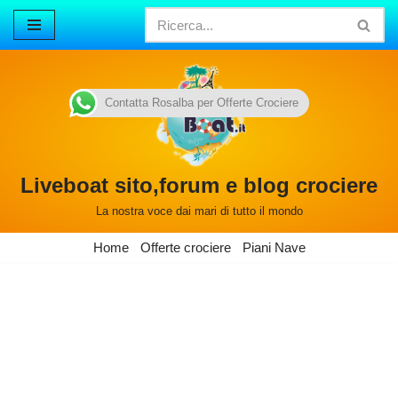
Vai
al
contenuto
Contatta Rosalba per Offerte Crociere
Liveboat sito,forum e blog crociere
La nostra voce dai mari di tutto il mondo
Home
Offerte crociere
Piani Nave