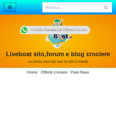
Vai
al
contenuto
Contatta Rosalba per Offerte Crociere
Liveboat sito,forum e blog crociere
La nostra voce dai mari di tutto il mondo
Home
Offerte crociere
Piani Nave