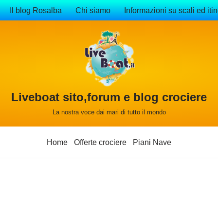
Il blog Rosalba
Chi siamo
Informazioni su scali ed itin
Liveboat sito,forum e blog crociere
La nostra voce dai mari di tutto il mondo
Home
Offerte crociere
Piani Nave