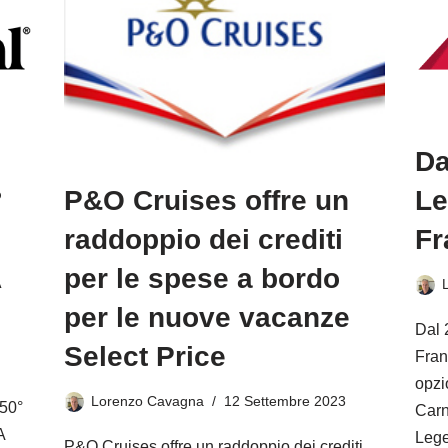
Da
°
Le
P&O Cruises offre un
Fr
raddoppio dei crediti
A
per le spese a bordo
per le nuove vacanze
Dal 
Select Price
Fran
opzi
Lorenzo Cavagna
12 Settembre 2023
50°
Carn
A
Leg
P&O Cruises offre un raddoppio dei crediti