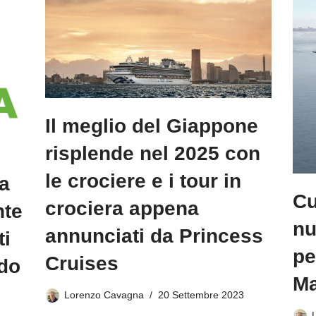
Il meglio del Giappone
risplende nel 2025 con
le crociere e i tour in
a
Cu
crociera appena
nte
nu
annunciati da Princess
ti
pe
Cruises
ndo
Ma
Lorenzo Cavagna
20 Settembre 2023