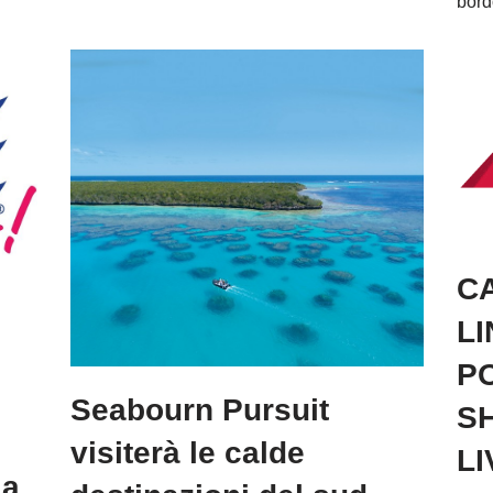
bord
C
LI
P
Seabourn Pursuit
S
visiterà le calde
LI
 a