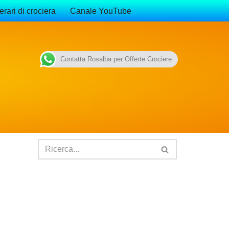
erari di crociera
Canale YouTube
Contatta Rosalba per Offerte Crociere