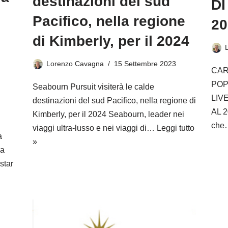
destinazioni del sud
DI
Pacifico, nella regione
20
di Kimberly, per il 2024
Lorenzo Cavagna
15 Settembre 2023
CAR
POP
Seabourn Pursuit visiterà le calde
LIVE
destinazioni del sud Pacifico, nella regione di
AL 2
Kimberly, per il 2024 Seabourn, leader nei
ch
viaggi ultra-lusso e nei viaggi di…
Leggi tutto
a
»
la
star