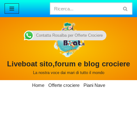
Vai
al
contenuto
Contatta Rosalba per Offerte Crociere
Liveboat sito,forum e blog crociere
La nostra voce dai mari di tutto il mondo
Home
Offerte crociere
Piani Nave