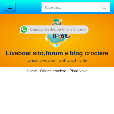
Vai
al
contenuto
Contatta Rosalba per Offerte Crociere
Liveboat sito,forum e blog crociere
La nostra voce dai mari di tutto il mondo
Home
Offerte crociere
Piani Nave