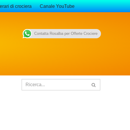
erari di crociera
Canale YouTube
Contatta Rosalba per Offerte Crociere