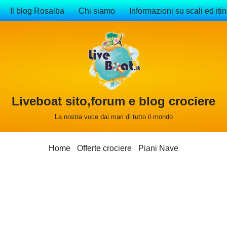
Il blog Rosalba
Chi siamo
Informazioni su scali ed itin
Liveboat sito,forum e blog crociere
La nostra voce dai mari di tutto il mondo
Home
Offerte crociere
Piani Nave