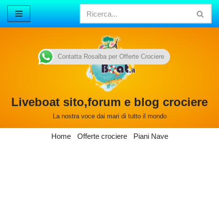
Vai
al
contenuto
Contatta Rosalba per Offerte Crociere
Liveboat sito,forum e blog crociere
La nostra voce dai mari di tutto il mondo
Home
Offerte crociere
Piani Nave