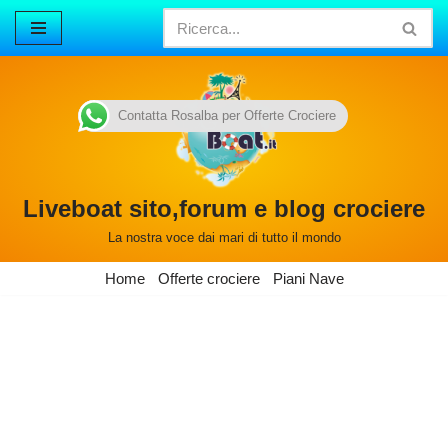
Vai
al
contenuto
Contatta Rosalba per Offerte Crociere
Liveboat sito,forum e blog crociere
La nostra voce dai mari di tutto il mondo
Home
Offerte crociere
Piani Nave