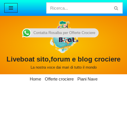
Vai
al
contenuto
Contatta Rosalba per Offerte Crociere
Liveboat sito,forum e blog crociere
La nostra voce dai mari di tutto il mondo
Home
Offerte crociere
Piani Nave