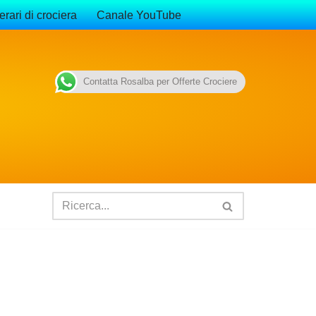
erari di crociera
Canale YouTube
Contatta Rosalba per Offerte Crociere