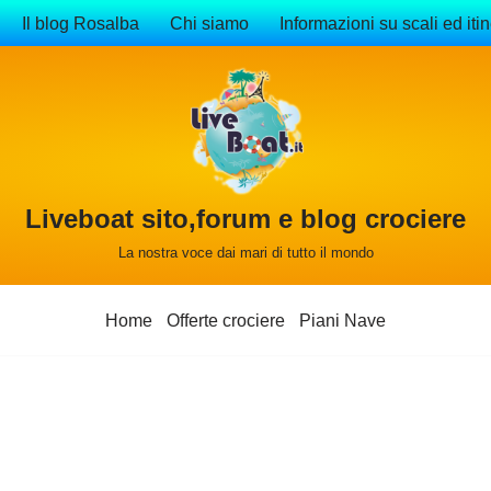
Il blog Rosalba
Chi siamo
Informazioni su scali ed itin
Liveboat sito,forum e blog crociere
La nostra voce dai mari di tutto il mondo
Home
Offerte crociere
Piani Nave