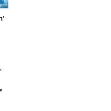
n’
ter
i