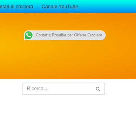
erari di crociera
Canale YouTube
Contatta Rosalba per Offerte Crociere