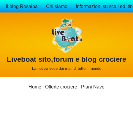
Il blog Rosalba
Chi siamo
Informazioni su scali ed itin
Liveboat sito,forum e blog crociere
La nostra voce dai mari di tutto il mondo
Home
Offerte crociere
Piani Nave