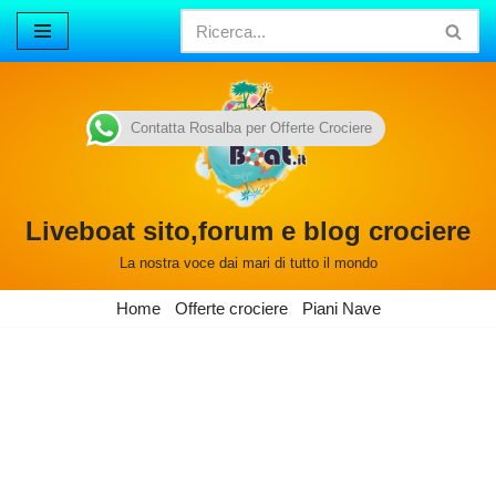
Vai
al
contenuto
Contatta Rosalba per Offerte Crociere
Liveboat sito,forum e blog crociere
La nostra voce dai mari di tutto il mondo
Home
Offerte crociere
Piani Nave