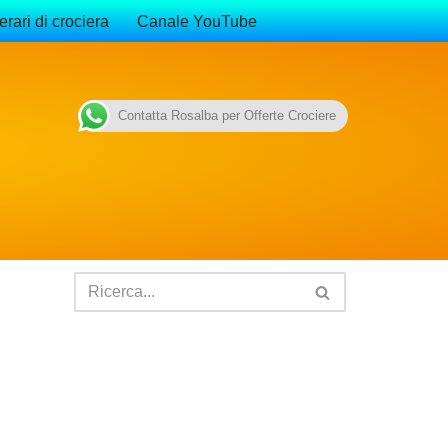
erari di crociera
Canale YouTube
Contatta Rosalba per Offerte Crociere