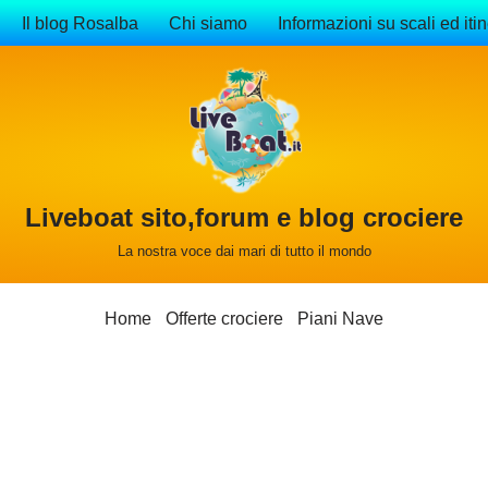
Il blog Rosalba
Chi siamo
Informazioni su scali ed itin
Liveboat sito,forum e blog crociere
La nostra voce dai mari di tutto il mondo
Home
Offerte crociere
Piani Nave