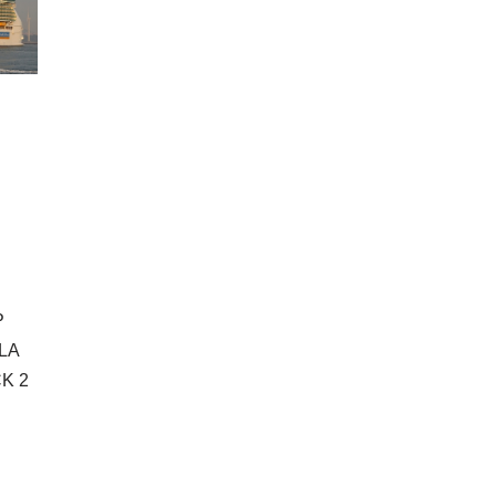
P
LA
K 2