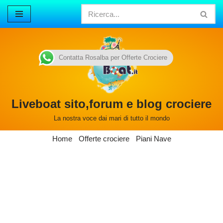
Vai
al
contenuto
Contatta Rosalba per Offerte Crociere
Liveboat sito,forum e blog crociere
La nostra voce dai mari di tutto il mondo
Home
Offerte crociere
Piani Nave