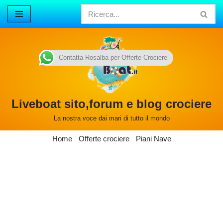
Vai
al
contenuto
Contatta Rosalba per Offerte Crociere
Liveboat sito,forum e blog crociere
La nostra voce dai mari di tutto il mondo
Home
Offerte crociere
Piani Nave