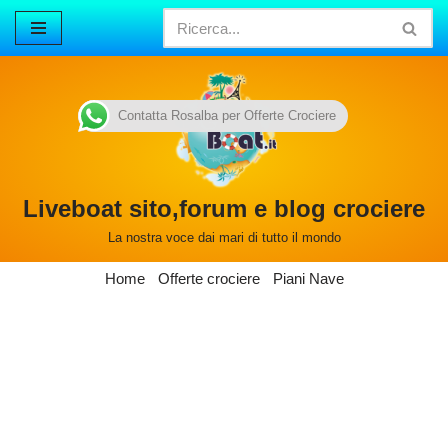
Vai
al
contenuto
Contatta Rosalba per Offerte Crociere
Liveboat sito,forum e blog crociere
La nostra voce dai mari di tutto il mondo
Home
Offerte crociere
Piani Nave