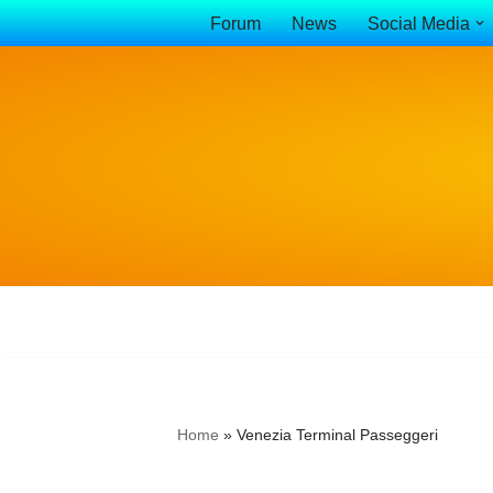
Forum
News
Social Media
Vai
al
contenuto
Home
»
Venezia Terminal Passeggeri