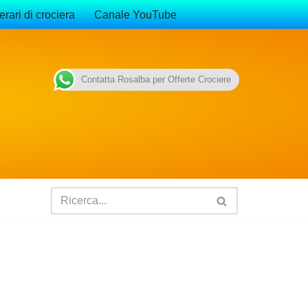
erari di crociera
Canale YouTube
Contatta Rosalba per Offerte Crociere