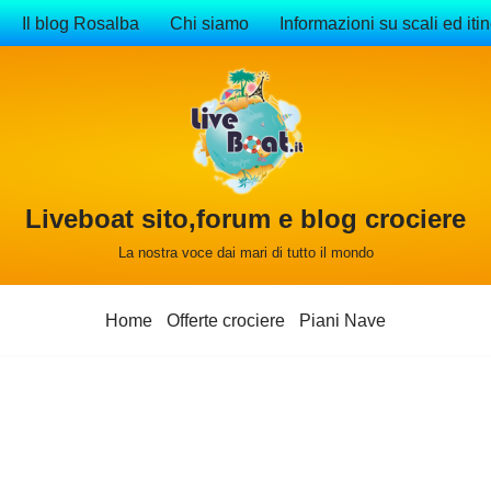
Il blog Rosalba
Chi siamo
Informazioni su scali ed itin
Liveboat sito,forum e blog crociere
La nostra voce dai mari di tutto il mondo
Home
Offerte crociere
Piani Nave