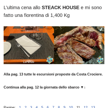
L’ultima cena allo
STEACK HOUSE
e mi sono
fatto una fiorentina di 1,400 Kg
Alla pag. 13 tutte le escursioni proposte da Costa Crociere.
Continua alla pag. 12 la giornata dello sbarco
▼↓
Pagine:
1
2
3
4
5
6
7
8
9
10
11
12
13