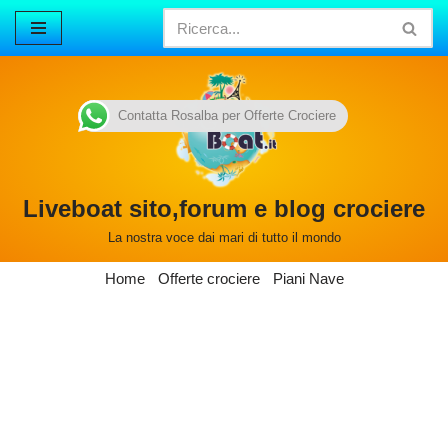
Vai
al
contenuto
Contatta Rosalba per Offerte Crociere
Liveboat sito,forum e blog crociere
La nostra voce dai mari di tutto il mondo
Home
Offerte crociere
Piani Nave