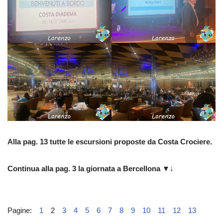
Alla pag. 13 tutte le escursioni proposte da Costa Crociere.
Continua alla pag. 3 la giornata a Bercellona
▼↓
Pagine:
1
2
3
4
5
6
7
8
9
10
11
12
13