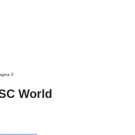
agina 3
MSC World