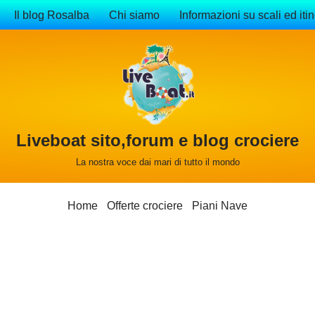
Il blog Rosalba
Chi siamo
Informazioni su scali ed itin
Liveboat sito,forum e blog crociere
La nostra voce dai mari di tutto il mondo
Home
Offerte crociere
Piani Nave