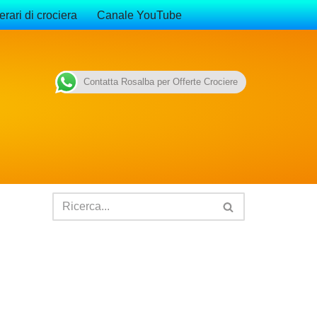
erari di crociera
Canale YouTube
Contatta Rosalba per Offerte Crociere