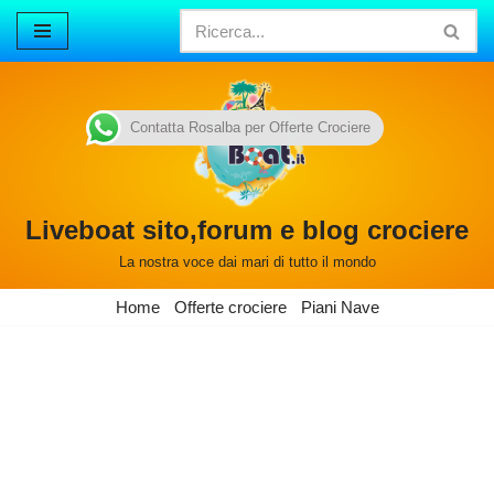
Vai
al
contenuto
Contatta Rosalba per Offerte Crociere
Liveboat sito,forum e blog crociere
La nostra voce dai mari di tutto il mondo
Home
Offerte crociere
Piani Nave