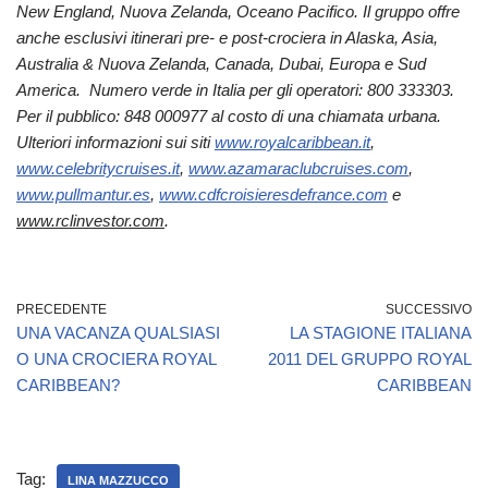
New England, Nuova Zelanda, Oceano Pacifico. Il gruppo offre
anche esclusivi itinerari pre- e post-crociera in Alaska, Asia,
Australia & Nuova Zelanda, Canada, Dubai, Europa e Sud
America. Numero verde in Italia per gli operatori: 800 333303.
Per il pubblico: 848 000977 al costo di una chiamata urbana.
Ulteriori informazioni sui siti
www.royalcaribbean.it
,
www.celebritycruises.it
,
www.azamaraclubcruises.com
,
www.pullmantur.es
,
www.cdfcroisieresdefrance.com
e
www.rclinvestor.com
.
PRECEDENTE
SUCCESSIVO
UNA VACANZA QUALSIASI
LA STAGIONE ITALIANA
O UNA CROCIERA ROYAL
2011 DEL GRUPPO ROYAL
CARIBBEAN?
CARIBBEAN
Tag:
LINA MAZZUCCO