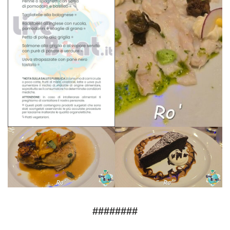
########