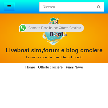
Vai
al
contenuto
Contatta Rosalba per Offerte Crociere
Liveboat sito,forum e blog crociere
La nostra voce dai mari di tutto il mondo
Home
Offerte crociere
Piani Nave