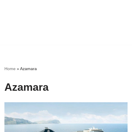
Home
»
Azamara
Azamara