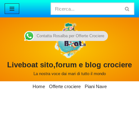
Vai
al
contenuto
Contatta Rosalba per Offerte Crociere
Liveboat sito,forum e blog crociere
La nostra voce dai mari di tutto il mondo
Home
Offerte crociere
Piani Nave