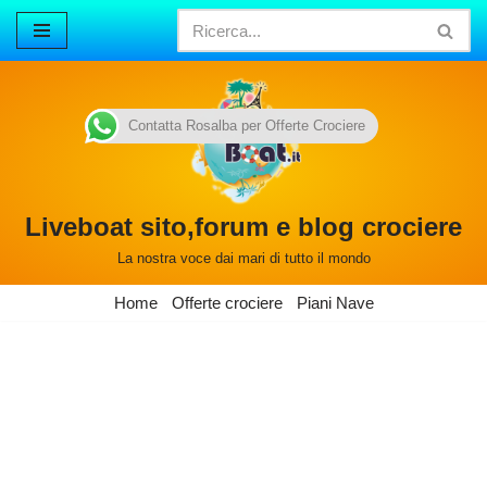
Vai
al
contenuto
Contatta Rosalba per Offerte Crociere
Liveboat sito,forum e blog crociere
La nostra voce dai mari di tutto il mondo
Home
Offerte crociere
Piani Nave