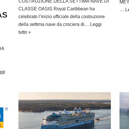
COSTRUZIONE DELLA SETTIMA NAVE DI
MEYE
CLASSE OASIS Royal Caribbean ha
…
Le
AS
celebrato l’inizio ufficiale della costruzione
della settima nave da crociera di…
Leggi
tutto »
DA
E
ggi