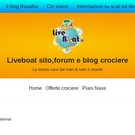
Il blog Rosalba
Chi siamo
Informazioni su scali ed itin
Liveboat sito,forum e blog crociere
La nostra voce dai mari di tutto il mondo
Home
Offerte crociere
Piani Nave
tional