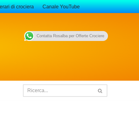
erari di crociera
Canale YouTube
Contatta Rosalba per Offerte Crociere