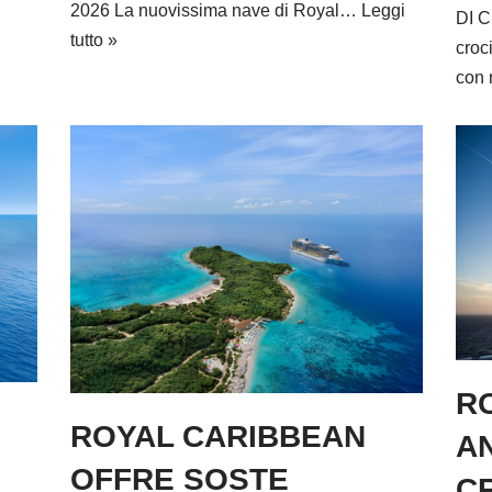
2026 La nuovissima nave di Royal…
Leggi
DI C
tutto »
croc
con
R
ROYAL CARIBBEAN
A
OFFRE SOSTE
C