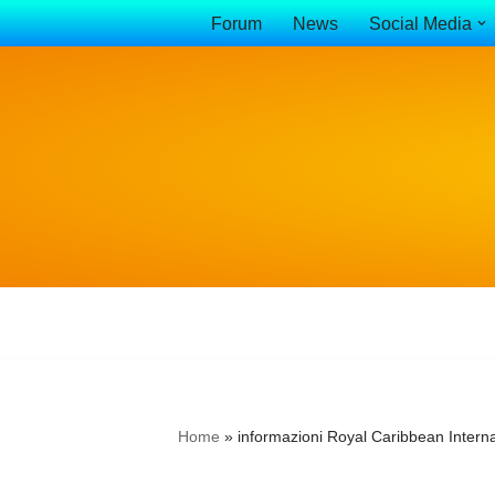
Forum
News
Social Media
Vai
al
contenuto
Home
»
informazioni Royal Caribbean Interna