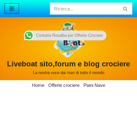
Vai
al
contenuto
Contatta Rosalba per Offerte Crociere
Liveboat sito,forum e blog crociere
La nostra voce dai mari di tutto il mondo
Home
Offerte crociere
Piani Nave