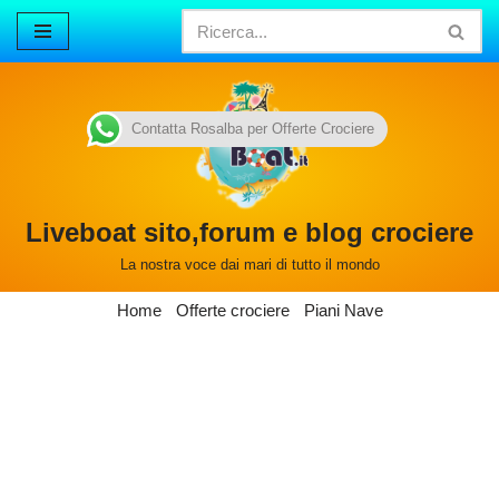
Vai
al
contenuto
Contatta Rosalba per Offerte Crociere
Liveboat sito,forum e blog crociere
La nostra voce dai mari di tutto il mondo
Home
Offerte crociere
Piani Nave